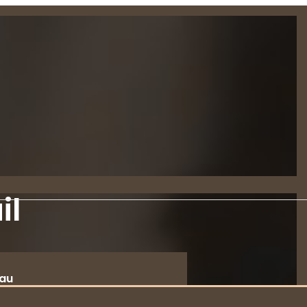
il
au