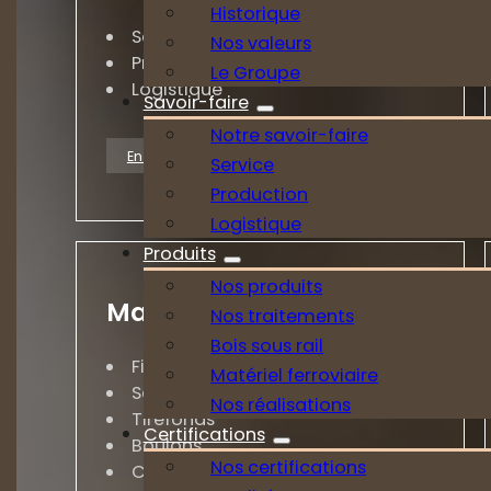
Historique
Service
Nos valeurs
Production
Le Groupe
Logistique
Savoir-faire
Notre savoir-faire
En savoir plus
Service
Production
Logistique
Produits
Nos produits
Matériel ferroviaire
Nos traitements
Bois sous rail
Fixations
Matériel ferroviaire
Selles
Nos réalisations
Tirefonds
Certifications
Boulons
Nos certifications
Crochets