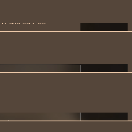
raitement
onsable et durable
l'huile cuivrée
voir plus
tact
ARET
e Saint Louis
 Haybes