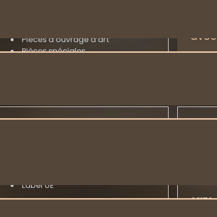
Un t
Traverses
resp
Bois d’appareils
avec 
Pièces d’ouvrage d’art
Pièces spéciales
En sa
En savoir plus
Certifications
Con
Qualité
ETS B
Gestion durable
156, ru
Label UE
08170
En savoir plus