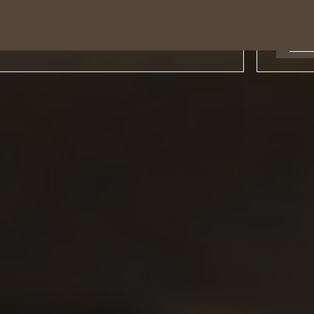
Tél : +
En sa