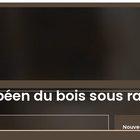
péen du bois sous ra
Nouve
Bois sous rail