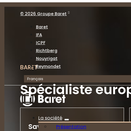
© 2026 Groupe Baret
Baret
IFA
ICPF
Richtberg
Nouyrigat
BARET
Reymondet
Français
Spécialiste euro
La société
Savoir-faire
Présentation