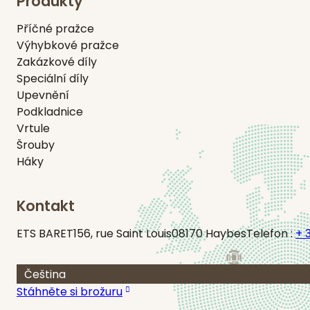
Produkty
Příčné pražce
Výhybkové pražce
Zakázkové díly
Speciální díly
Upevnění
Podkladnice
Vrtule
Šrouby
Háky
Kontakt
ETS BARET
156, rue Saint Louis
08170 Haybes
Telefon :
+ 
Čeština
Stáhněte si brožuru