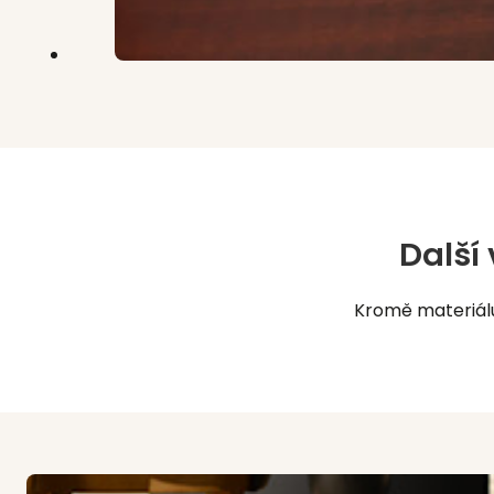
Další
Kromě materiálu