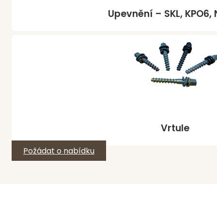
Upevnění – SKL, KPO6,
Vrtule
Požádat o nabídku