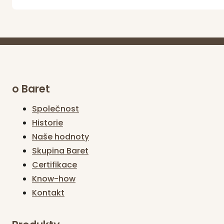
o Baret
Společnost
Historie
Naše hodnoty
Skupina Baret
Certifikace
Know-how
Kontakt